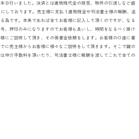
を本日行いました。決済とは建物残代金の授受、物件の引渡しなど銀
うにしております。売主様に支払う建物残金や司法書士様の報酬、追
する為です。本来であれば全てお客様に記入して頂くのですが、なる
番号、押印のみになりますのでお客様も良いし、時間をなるべく掛け
士様にご説明して頂き、その後着金依頼をします。お客様の口座に着
までに売主様からお客様に様々なご説明をして頂きます。そこで鍵の
には仲介手数料を頂いたり、司法書士様に報酬を渡してこれで全ての