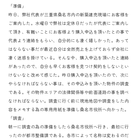
「準備」
昨日、弊社代表が三重県桑名市内の新築建売現場にお客様を
ご案内した。水曜日で弊社は定休日だったが代表にご案内し
て頂き、有難いことにお客様より購入申込を頂いたとの事で
代表より連絡をもらい、自分的にも凄く嬉しかった。あって
はならない事だが最近自分は全然売上を上げておらず会社に
凄く迷惑を掛けている。そんな中、購入申込を頂いたと連絡
があったので、自分も早くお客様を見つけ契約をしないとい
けないなと改めて感じた。昨日購入申込を頂いたので、次に
やらなければならない事は、その申込みを頂いた物件の調査
である。その物件エリアの法律関係等や前面道路の事を調べ
なければならない。調査に行く前に現地地図や調査をした内
容をメモする為の専用用紙を準備し桑名市役所へ向かった。
「調査」
朝一に調査の為の準備をしたら桑名市役所へ行き、最初に行
ったのが都市整備課である。各市によって名称は変わるのだ