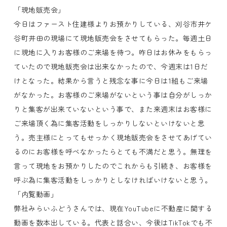
「現地販売会」
今日はファースト住建様よりお預かりしている、刈谷市井ケ
谷町井田の現場にて現地販売会をさせてもらった。毎週土日
に現地に入りお客様のご来場を待つ。昨日はお休みをもらっ
ていたので現地販売会は出来なかったので、今週末は1日だ
けとなった。結果から言うと残念な事に今日は1組もご来場
がなかった。お客様のご来場がないという事は自分がしっか
りと集客が出来ていないという事で、また来週末はお客様に
ご来場頂く為に集客活動をしっかりしないといけないと思
う。売主様にとってもせっかく現地販売会をさせてあげてい
るのにお客様を呼べなかったらとても不満だと思う。無理を
言って現地をお預かりしたのでこれからも引続き、お客様を
呼ぶ為に集客活動をしっかりとしなければいけないと思う。
「内覧動画」
弊社みらいふどうさんでは、現在YouTubeに不動産に関する
動画を数本出している。代表と話合い、今後はTikTokでも不