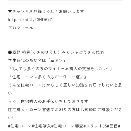
▼チャンネル登録よろしくお願いします
https://bit.ly/3HD6cZl
プロフィール
ーーーーーーーーーーーーーーーーーーーーーーーーーーー
ーーー
●草野 裕詞(くさのひろし）みらいふどうさん代表
学生時代のあだ名は「草ヤン」
『1人でも多くの方のマイホーム購入の支援をしたい!!』
「住宅ローンは多くの方が一生に一度。」
そんな住宅ローンだからこそ正しい知識をお届けしたいと思
い
日々、住宅購入のお手伝いをしております。
住宅購入・ローン審査でお困りの方はお気軽にご相談くださ
い!!
#住宅ローン#住宅購入#住宅ローン審査#フラット35#団信#